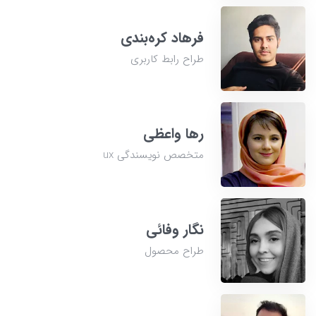
فرهاد کره‌بندی
طراح رابط کاربری
رها واعظی
متخصص نویسندگی ux
نگار وفائی
طراح محصول