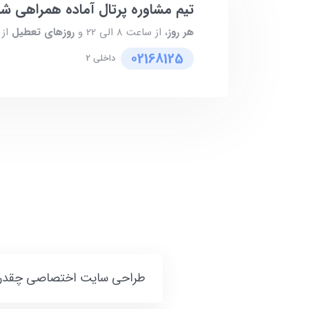
تیم مشاوره پرتال آماده همراهی ش
هر روز
، از ساعت ۸ الی ۲۲ و
روزهای تعطیل
از ۸ الی ۱۷ پاسخگوی شما هست
02168125
داخلی 2
طراحی سایت اختصاصی چقدر ه