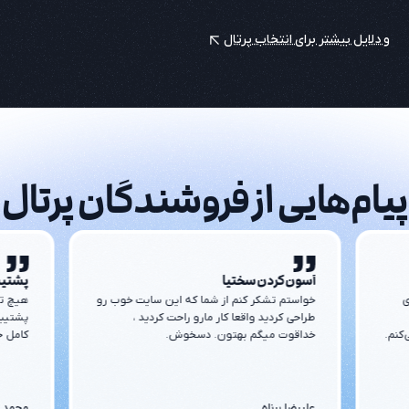
و دلایل بیشتر برای انتخاب پرتال
پیام‌هایی از فروشندگان پرتال
آسون کردن سختیا
پشتیب
ی
خواستم تشکر کنم از شما که این سایت خوب رو
هیچ تی
طراحی کردید واقعا کار مارو راحت کردید ،
پشتیبا
کنم.
خداقوت میگم بهتون. دسخوش.
کامل ح
علیرضا برناه
محمد ج