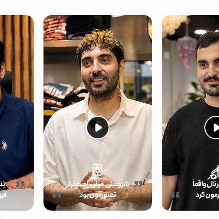
ال واقعاً
شروعش خیلی راحت‌تر از
بد
مون کرد
تصورمون بود
فر