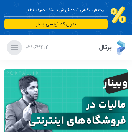
سایت فروشگاهی آماده فروش با ۵۰٪ تخفیف قطعی!
بدون کد نویسی بساز
پرتال
021-63404