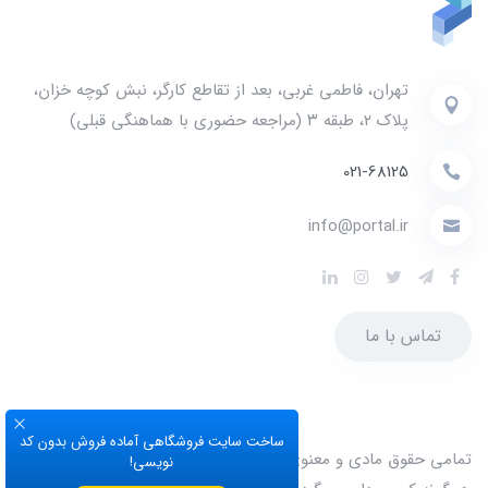
تهران، فاطمی غربی، بعد از تقاطع کارگر، نبش کوچه خزان،
پلاک ۲، طبقه ۳ (مراجعه حضوری با هماهنگی قبلی)
021-68125
info@portal.ir
تماس با ما
ساخت سایت فروشگاهی آماده فروش بدون کد
تمامی حقوق مادی و معنوی این وب‌سایت متعلق به
پرتال
می‌باشد و
نویسی!