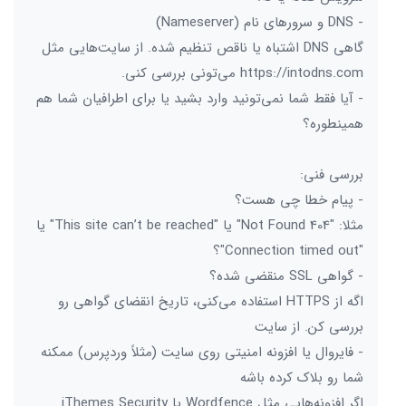
- DNS و سرورهای نام (Nameserver)
گاهی DNS اشتباه یا ناقص تنظیم شده. از سایت‌هایی مثل
https://intodns.com می‌تونی بررسی کنی.
- آیا فقط شما نمی‌تونید وارد بشید یا برای اطرافیان شما هم
همینطوره؟
بررسی فنی:
- پیام خطا چی هست؟
مثلا: "404 Not Found" یا "This site can’t be reached" یا
"Connection timed out"؟
- گواهی SSL منقضی شده؟
اگه از HTTPS استفاده می‌کنی، تاریخ انقضای گواهی رو
بررسی کن. از سایت
- فایروال یا افزونه امنیتی روی سایت (مثلاً وردپرس) ممکنه
شما رو بلاک کرده باشه
اگر افزونه‌هایی مثل Wordfence یا iThemes Security