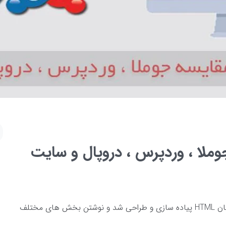
ملا ، وردپرس ، دروپال و سايت
نخستین وب سایت جهان در سال 1990 و با زبان HTML پیاده سازی و طراحی شد و نوشتن بخش های مختلف