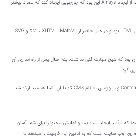
W3C در سال 1996 Amaya را معرفی کرد هدف از ایجاد Amaya این بود که چارچوبی ایجاد کند که تعداد بیشتر
Amaya در شروع به عنوان یک ویرایشکر HTML , Css بود و در حال حاضر از XML، XHTML، MathML و SVG
یت مدرن بود که هیچ مهارت فنی نداشت. پنج سال پس از راه اندازی آن
ا که فرآیند ایجاد، مدیریت و نمایش محتوا را برای شما آسان
ه روی وب سایت است که به ادمین این قابلیت را میدهد تا