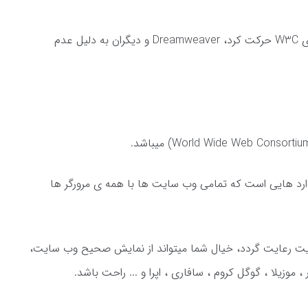
همانطور که این صنعت به سمت استانداردهای W3C حرکت کرد، Dreamweaver و دیگران به دلیل عدم
اصلی W3C ایجاد استاندارد هایی است که تمامی وب سایت ها با همه ی مرورگر ها
تاندارد های W3C در وب سایت رعایت گردد، خیال شما میتواند از نمایش صحیح وب سایت،
 موزیلا ، گوگل کروم ، سافاری ، اپرا و ... راحت باشد.