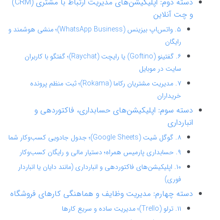
دسته دوم: اپلیکیشن‌های مدیریت ارتباط با مشتری (CRM)
و چت آنلاین
۵. واتس‌اپ بیزینس (WhatsApp Business)؛ منشی هوشمند و
رایگان
۶. گفتینو (Goftino) یا رایچت (Raychat)؛ گفتگو با کاربران
سایت در موبایل
۷. مدیریت مشتریان رکاما (Rokama)؛ ثبت منظم پرونده
خریداران
دسته سوم: اپلیکیشن‌های حسابداری، فاکتوردهی و
انبارداری
۸. گوگل شیت (Google Sheets)؛ جدول جادویی کسب‌وکار شما
۹. حسابداری پارمیس همراه؛ دستیار مالی و رایگان کسب‌وکار
۱۰. اپلیکیشن‌های فاکتوردهی و انبارداری (مانند دایان یا انباردار
فوری)
دسته چهارم: مدیریت وظایف و هماهنگی کارهای فروشگاه
۱۱. ترلو (Trello)؛ مدیریت ساده و سریع کارها