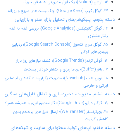
۱۲. نوشن (Notion)؛ یک ابزار مدیریتی همه فن حریف
۱۳. گوگل کیپ (Google Keep)؛ چک‌لیست‌های سریع و روزانه
دسته پنجم: اپلیکیشن‌های تحلیل بازار، سئو و بازاریابی
۱۴. گوگل آنالیتیکس (Google Analytics)؛ بررسی قدم به قدم
رفتار مشتری
۱۵. گوگل سرچ کنسول (Google Search Console)؛ ردیابی
ورودی‌های گوگل
۱۶. گوگل ترندز (Google Trends)؛ کشف نیازهای روز بازار
۱۷. بافر (Buffer)؛ برنامه‌ریزی و انتشار خودکار پست‌ها
۱۸. نوین هاب (Novinhub)؛ مدیریت یکپارچه شبکه‌های اجتماعی
ایرانی و خارجی
دسته ششم: مدیریت، ذخیره‌سازی و انتقال فایل‌های سنگین
۱۹. گوگل درایو (Google Drive)؛ گاوصندوق ابری و همیشه همراه
۲۰. وی‌ترنسفر (WeTransfer)؛ ارسال فایل‌های پرحجم بدون
کاهش کیفیت
دسته هفتم: اپ‌های تولید محتوا برای سایت و شبکه‌های