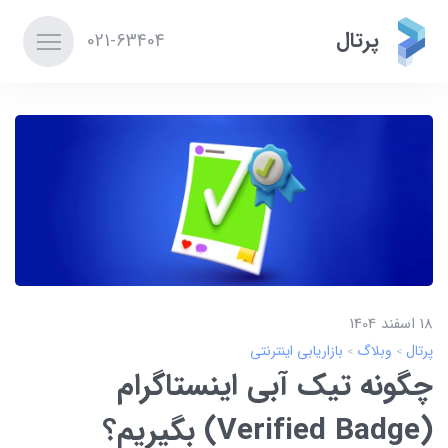
پرتال
021-63404
18 اسفند 1404
پرتال
وبلاگ
بازاریابی اینترنتی
چگونه تیک آبی اینستاگرام
(Verified Badge) بگیریم؟