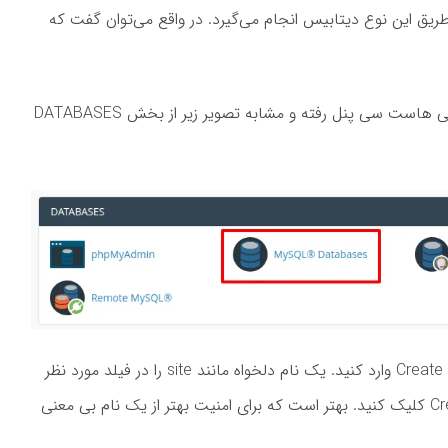
یق این نوع دیتابیس انجام می‌گیرد. در واقع می‌توان گفت که
برای ساخت دیتابیس در جوملا به صفحه اصلی هاست سی پنل رفته و مشابه تصویر زیر از بخش DATABASES
نام دیتابیس خود را در فیلد Create New Database وارد کنید. یک نام دلخواه مانند site را در فیلد مورد نظر
وارد کرده و سپس روی دکمه Create Database کلیک کنید. بهتر است که برای امنیت بهتر از یک نام بی معنی