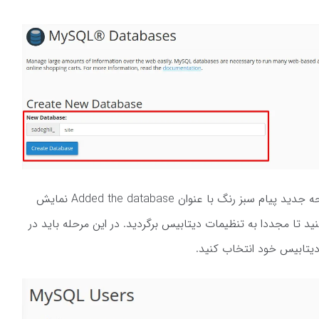
در این صورت دیتابیس ساخته شده و در صفحه جدید پیام سبز رنگ با عنوان Added the database نمایش
د. روی دکمه go back کلیک کنید تا مجددا به تنظیمات دیتابیس برگردید. در این مرحله باید در