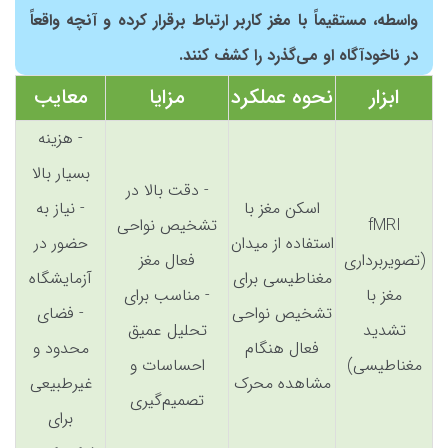
واسطه، مستقیماً با مغز کاربر ارتباط برقرار کرده و آنچه واقعاً
در ناخودآگاه او می‌گذرد را کشف کنند.
ابزار
نحوه عملکرد
مزایا
معایب
- هزینه
بسیار بالا
- دقت بالا در
اسکن مغز با
- نیاز به
fMRI
تشخیص نواحی
استفاده از میدان
حضور در
(تصویربرداری
فعال مغز
مغناطیسی برای
آزمایشگاه
مغز با
- مناسب برای
تشخیص نواحی
- فضای
تشدید
تحلیل عمیق
فعال هنگام
محدود و
مغناطیسی)
احساسات و
مشاهده محرک
غیرطبیعی
تصمیم‌گیری
برای