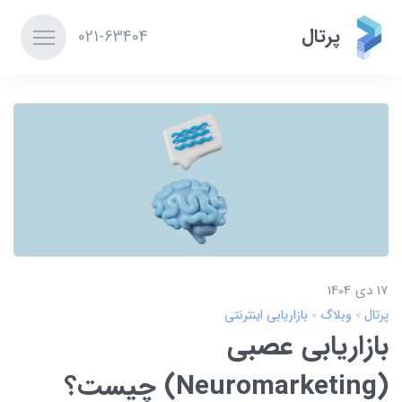
پرتال
021-63404
17 دی 1404
پرتال
وبلاگ
بازاریابی اینترنتی
بازاریابی عصبی
(Neuromarketing) چیست؟