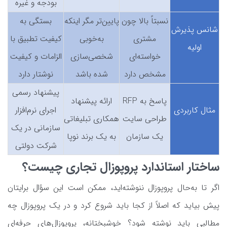
بودجه و غیره
نسبتاً بالا چون
پایین‌تر مگر اینکه
بستگی به
شانس پذیرش
مشتری
به‌خوبی
کیفیت تطبیق با
اولیه
خواسته‌ای
شخصی‌سازی
الزامات و کیفیت
مشخص دارد
شده باشد
نوشتار دارد
پیشنهاد رسمی
پاسخ به RFP
ارائه پیشنهاد
مثال کاربردی
اجرای نرم‌افزار
طراحی سایت
همکاری تبلیغاتی
سازمانی در یک
یک سازمان
به یک برند نوپا
شرکت دولتی
ساختار استاندارد پروپوزال تجاری چیست؟
اگر تا به‌حال پروپوزال ننوشته‌اید، ممکن است این سؤال برایتان
پیش بیاید که اصلاً از کجا باید شروع کرد و در یک پروپوزال چه
مطالبی باید نوشته شود؟ خوشبختانه، پروپوزال‌های حرفه‌ای