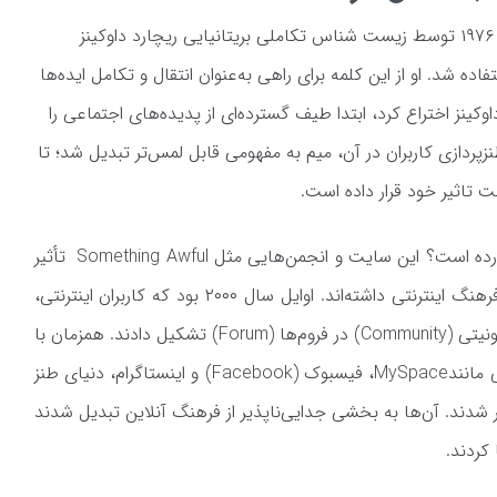
برای اولین بار در سال ۱۹۷۶ توسط زیست شناس تکاملی بریتانیایی ریچارد داوکینز
ودخواه استفاده شد. او از این کلمه برای راهی به‌عنوان انتقال و تکامل ایده‌ها
ینز اختراع کرد، ابتدا طیف گسترده‌ای از پدیده‌های اجتماعی را
نزپردازی کاربران در آن، میم به مفهومی قابل لمس‌تر تبدیل شد؛ تا
ت تاثیر خود قرار داده است.
تا به حال اسم سایت 4chan به گوشتان خورده است؟ این سایت و انجمن‌هایی مثل Something Awful تأثیر
زیادی در شکل‌گیری و کاربرد امروزی میم در فرهنگ اینترنتی داشته‌اند. اوایل سال ۲۰۰۰ بود که کاربران اینترنتی،
گروه‌ها و کلونی‌های خاصی تحت عنوان کامیونیتی (Community) در فروم‌‌ها (Forum) تشکیل دادند. همزمان با
تشکیل این گروه‌ها و ورود شبکه‌های اجتماعی مانندMySpace، فیسبوک (Facebook) و اینستاگرام، دنیای طنز
ر شدند. آن‌ها به بخشی جدایی‌ناپذیر از فرهنگ آنلاین تبدیل شدند
 کردند.