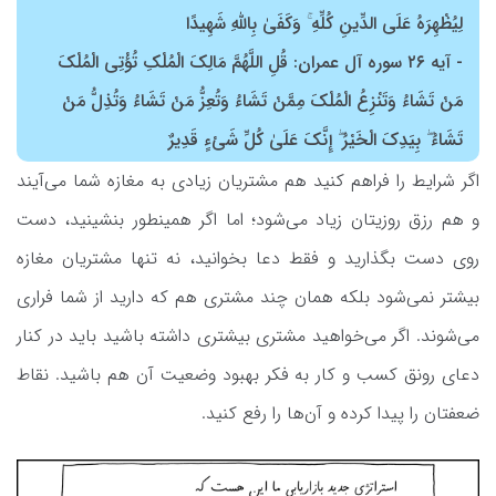
لِيُظْهِرَهُ عَلَى الدِّينِ كُلِّهِ ۚ وَكَفَىٰ بِاللَّهِ شَهِيدًا
- آیه ۲۶ سوره آل عمران: قُلِ اللَّهُمَّ مَالِكَ الْمُلْكِ تُؤْتِي الْمُلْكَ
مَنْ تَشَاءُ وَتَنْزِعُ الْمُلْكَ مِمَّنْ تَشَاءُ وَتُعِزُّ مَنْ تَشَاءُ وَتُذِلُّ مَنْ
تَشَاءُ ۖ بِيَدِكَ الْخَيْرُ ۖ إِنَّكَ عَلَىٰ كُلِّ شَيْءٍ قَدِيرٌ
اگر شرایط را فراهم کنید هم مشتریان زیادی به مغازه شما می‌آیند
و هم رزق روزیتان زیاد می‌شود؛ اما اگر همینطور بنشینید، دست
روی دست بگذارید و فقط دعا بخوانید، نه تنها مشتریان مغازه
بیشتر نمی‌شود بلکه همان چند مشتری هم که دارید از شما فراری
می‌شوند. اگر می‌خواهید مشتری بیشتری داشته باشید باید در کنار
دعای رونق کسب و کار به فکر بهبود وضعیت آن هم باشید. نقاط
ضعفتان را پیدا کرده و آن‌ها را رفع کنید.