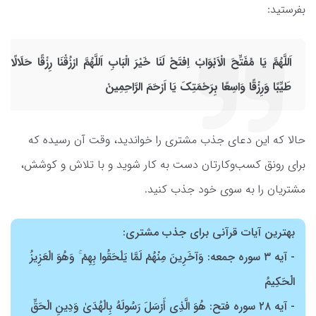
بفرستید:
اَللَّهُمَّ یَا مُفَتِّحَ الْاَبْوَابْ اِفتَحْ لَنَا خَیْرَ الْبَابِ اَللَّهُمَّ ارْزُقْنَا رِزْقًا حَلَالًا
طَیِّبًا وَرِزْقًا وَاسِعًا بِرَحْمَتِکَ یَا اَرْحَمَ الرَّاحِمِینْ
حالا که این دعای جذب مشتری را خواندید، وقت آن رسیده که
برای رونق کسب‌وکارتان دست به کار شوید و با تلاش و کوشش،
مشتریان را به سوی خود جذب کنید.
بهترین آیات قرآنی برای جذب مشتری:
- آیه ۳ سوره جمعه: وَآخَرِينَ مِنْهُمْ لَمَّا يَلْحَقُوا بِهِمْ ۚ وَهُوَ الْعَزِيزُ
الْحَكِيمُ
- آیه ۲۸ سوره فتح: هُوَ الَّذِي أَرْسَلَ رَسُولَهُ بِالْهُدَىٰ وَدِينِ الْحَقِّ