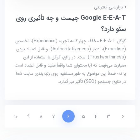
بازاریابی اینترنتی
Google E-E-A-T چیست و چه تأثیری روی
سئو دارد؟
گوگل E-E-A-T مخفف چهار کلمه تجربه (Experience)، تخصص
(Expertise)، اعتبار (Authoritativeness)، و قابل اعتماد بودن
(Trustworthiness) است. در واقع، گوگل با استفاده از این
معیارها می‌فهمد که آیا محتوای شما واقعاً مفید و قابل اعتماد است
یا نه؛ ضمناً این موضوع به طور مستقیم روی رتبه‌بندی سایت شما
در نتایج جستجو (SEO) تأثیر می‌گذارد.
10
9
8
7
6
5
4
3
t
Previous