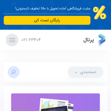
سایت فروشگاهی آماده تحویل با ۵۰٪ تخفیف تابستونی!
رایگان تست کن
پرتال
021-63404
دسته‌بندی